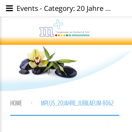
Events - Category: 20 Jahre mplus Jubiläumsfeier - Image: mplus_20jahre_jubilaeum-8062
HOME
MPLUS_20JAHRE_JUBILAEUM-8062