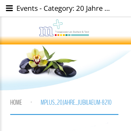
Events - Category: 20 Jahre mplus Jubiläumsfeier - Image: mplus_20jahre_jubilaeum-8210
HOME
MPLUS_20JAHRE_JUBILAEUM-8210