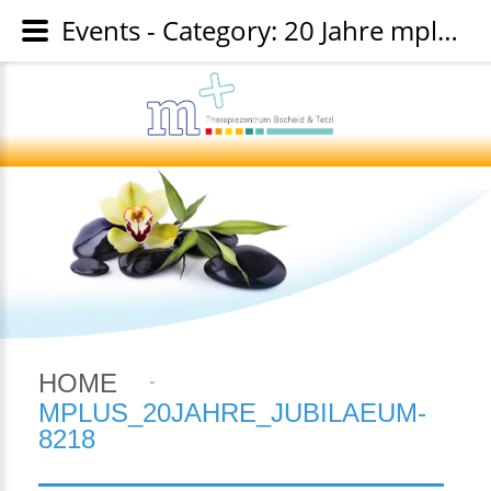
Events - Category: 20 Jahre mplus Jubiläumsfeier - Image: mplus_20jahre_jubilaeum-8218
HOME
MPLUS_20JAHRE_JUBILAEUM-
8218