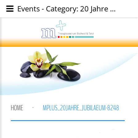
Events - Category: 20 Jahre mplus Jubiläumsfeier - Image: mplus_20jahre_jubilaeum-8248
HOME
MPLUS_20JAHRE_JUBILAEUM-8248